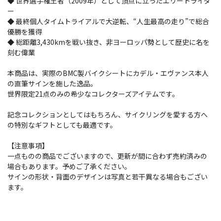
◆ 世界選手権王者（2009年）として頂点に立ったエリートライダ
ー
◆ 最終個人タイムトライアルで大逆転、“人生最高の走り”で総合
優勝を獲得
◆ 総距離3,430kmを戦い抜き、非ヨーロッパ勢として歴史に名を
刻む偉業
本商品は、実際のBMC製バイクシートにカデル・エヴァンス本人
の直筆サインを施した逸品。
世界限定21点のみの希少なコレクターズアイテムです。
記念コレクションとしてはもちろん、サイクリングを愛する方へ
の特別なギフトとしても最適です。
【注意事項】
一点ものの商品でございますので、更新が間に合わず売約済みの
場合もあります。予めご了承ください。
サインの形状・背面のデザインは写真と若干異なる場合もござい
ます。