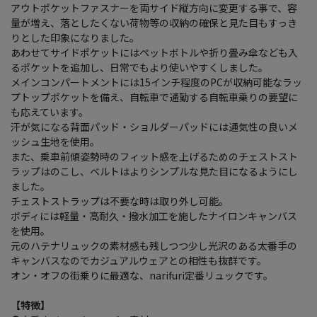
アウトポケットファスナーを両サイド縦方向に変更する事で、容
量が増え、落としたくない荷物等の収納の確保と見た目もすっき
りとした印象になりました。
あわせてサイドポケットにはペットボトルや折り畳み傘なども入
るポケットを追加し、日常でもより使いやすくしました。
メインコンパートメントには15インチ程度のPCが収納可能なラッ
プトップポケットを備え、自転車で通勤する自転車乗りの要望に
も応えています。
汗が気になる背面パッド・ショルダーパッドには通気性の良いメ
ッシュ生地を使用。
また、乗車前傾姿勢時のフィット感を上げるためのチェストスト
ラップはのこし、ベルトはよりシンプルな見た目になるようにし
ました。
チェストストラップは不要な時は取り外し可能。
ボディには軽量・高耐久・撥水加工を施したナイロンキャンバス
を使用。
元のハテナリュックの素材感も残しつつ少し光沢のある太番手の
キャンバスなのでカジュアルウェアとの相性も抜群です。
オン・オフの街乗りに最適な、narifuri定番リュックです。
【特徴】