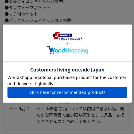
●太番ナイロンキャンバス素材
●ラップトップポケット
●マチ付ポケット
●バックメッシュ／クッション内蔵
●容量20～25リットル
【会員限定】初回ご注文送料無料キャンペーン
詳しくはこちら
送料：
770円（税込）
合計金額9,800円以上で送料無料！
お届け日数：
ご注文から通常2~3日後
返品・交換：
商品到着後7日以内であれば可能
（※一部不可商品あり）
セール品：
セール価格商品については使用できない等、明
らかな不良品で無い限り原則として返品・交換
できませんので予めご了承下さい。