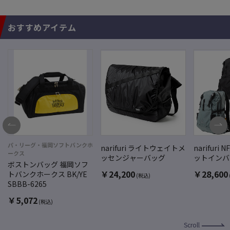
おすすめアイテム
パ・リーグ・福岡ソフトバンクホ
narifuri ライトウェイトメ
narifuri 
ークス
ッセンジャーバッグ
ットインバ
ボストンバッグ 福岡ソフ
￥
24,200
￥
28,600
トバンクホークス BK/YE
(税込)
SBBB-6265
￥
5,072
(税込)
Scroll