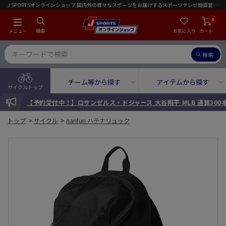
J SPORTSオンラインショップ 国内外の様々なスポーツをお届けするスポーツテレビ局直営店｜会員限定初回ご注文送料無料キャンペーン実施中！
0
メニュー
検索
お気に入り
カート
検索
チーム等から探す
アイテムから探す
サイクルトップ
INFORMATION
【予約受付中！】ロサンゼルス・ドジャース 大谷翔平 MLB 通算30
トップ
>
サイクル
>
narifuri ハテナリュック