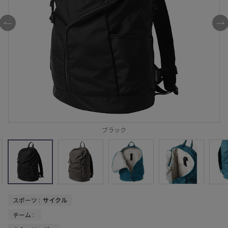
チャコール
ブラック
スポーツ :
サイクル
チーム :