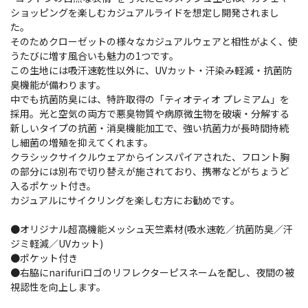
ショッピングを楽しむカジュアルライドを想定し開発されまし
た。
そのためクローゼットの様々なカジュアルウェアと相性がよく、使
うたびに増す風合いも魅力の1つです。
この生地には吸汗速乾性以外に、UVカット・汗染み軽減・抗菌防
臭機能が備わります。
中でも抗菌防臭には、特許取得の「ティオティオ プレミアム」を
採用。光と空気の両方で悪臭物質や病原微生物を破壊・分解する
新しいタイプの抗菌・消臭機能加工で、強い抗菌力が長時間持続
し細菌の増殖を抑えてくれます。
クラシックサイクルウェアからインスパイアされた、フロント胸
の部分には別布で切り替えが施されており、携帯などがちょうど
入るポケット付き。
カジュアルにサイクリングを楽しむ方にお勧めです。
●オリジナル超高機能メッシュ天竺素材(吸水速乾／抗菌防臭／汗
ジミ軽減／UVカット)
●ポケット付き
●右脇にnarifuriロゴのリフレクターピスネームを配し、夜間の被
視認性を向上します。