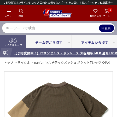
J SPORTSオンラインショップ 国内外の様々なスポーツをお届けするスポーツテレビ局直営店｜会員限定初回ご注文送料無料キャンペーン実施中！
0
メニュー
検索
お気に入り
カート
検索
チーム等から探す
アイテムから探す
サイクルトップ
INFORMATION
【予約受付中！】ロサンゼルス・ドジャース 大谷翔平 MLB 通算30
トップ
>
サイクル
>
narifuri マルチテックメッシュ ポケットTシャツ KHAKI