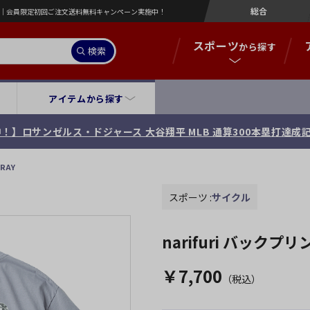
総合
営店｜会員限定初回ご注文送料無料キャンペーン実施中！
スポーツ
から探す
検索
アイテムから探す
！】ロサンゼルス・ドジャース 大谷翔平 MLB 通算300本塁打達成
RAY
スポーツ :
サイクル
narifuri バックプリ
￥7,700
（税込）