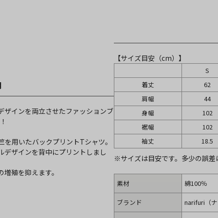
【サイズ目安（cm）】
S
明
着丈
62
肩幅
44
デザインを両立させたファッションブ
身幅
102
場！
裾幅
102
袖丈
18.5
天竺を用いたバックプリントTシャツ。
ルデザインを背中にプリントしまし
※サイズは目安です。多少の誤差
の増殖を抑えます。
素材
綿100％
ブランド
narifuri