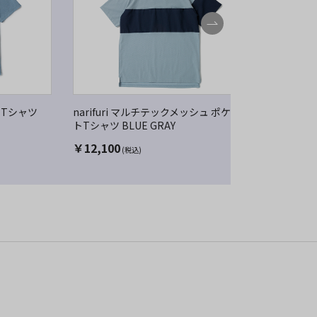
シュTシャツ
narifuri マルチテックメッシュ ポケッ
narifur
トTシャツ BLUE GRAY
リントTシャ
￥
12,100
￥
7,700
(税込)
(