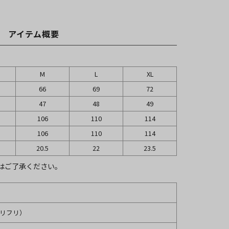
アイテム概要
M
L
XL
66
69
72
47
48
49
106
110
114
106
110
114
20.5
22
23.5
はご了承ください。
（ナリフリ）