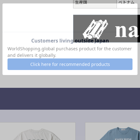
生産国
ベトナム