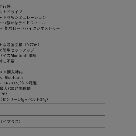
走行感
ルトドライブ
 + 下り坂シミュレーション
かつ静かなライドフィール
整可能なロードバイクジオメトリー
な設置面積（0.77㎡）
の簡単セットアップ
イスBluetooth接続
外し不要
様＞
※購入特典
、Bluetooth
 CR2032ボタン電池
最大300 時間稼働
P67
（センサー14g + ベルト34g）
S（サイプラス）