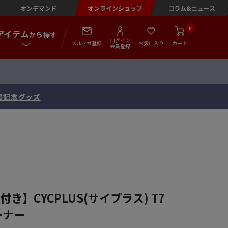
オンデマンド
オンラインショップ
コラム&ニュース
0
アイテム
から探す
ログイン
メルマガ登録
お気に入り
カート
会員登録
出場記念グッズ
付き】CYCPLUS(サイプラス) T7
ーナー