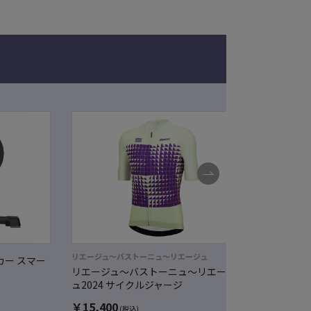
リエージュ～バストーニュ～リエージュ
ッカー スマー
【J SPO
リエージュ～バストーニュ～リエージ
ーブ スマ
ュ2024 サイクルジャージ
セット
￥
15,400
￥
212,8
(税込)