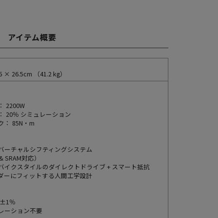
アイテム概要
.5 × 26.5cm （41.2 kg）
＞
 2200W
 20％ シミュレーション
： 85N・m
バーチャルシフティングシステム
 & SRAM対応）
バイクスタイルのダイレクトドライブ + スマート抵抗
ダーにフィットする人間工学設計
±1％
レーション不要