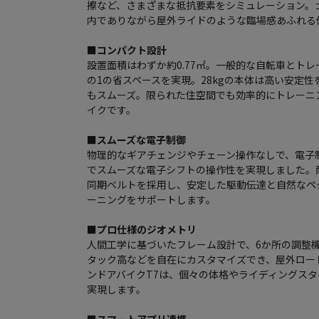
擦など、さまざまな抵抗要素をシミュレーション。
内でありながら屋外ライドのような臨場感あふれる
■コンパクト設計
設置面積はわずか約0.77㎡。一般的な自転車とト
の1の省スペースを実現。28kgの本体は高い安定
もスムーズ。限られた住空間でも効率的にトレーニ
イクです。
■スムーズな電子制御
物理的なギアチェンジやチェーン操作なしで、電子
でスムーズな電子シフトの操作性を実現しました。
同期ベルトを採用し、安定した駆動伝達と自然なペ
ーニングをサポートします。
■プロ仕様のジオメトリ
人間工学に基づいたフレーム設計で、6か所の調整
タック高などを自在にカスタマイズでき、屋外ロー
ンドアバイクT7は、個々の体格やライディングス
実現します。