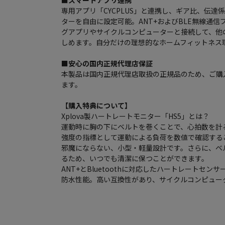
■スマートアプリ連携
専用アプリ「CYCPLUS」と連携し、ギア比、伝
ターを自由に設定可能。ANT+およびBLE無線通
グアプリやサイクルコンピューターと接続して、他
しめます。自分だけの理想的なホームフィットネス
■安心の国内正規代理店保証
本製品は国内正規代理店取扱の正規品のため、ご購
ます。
【購入特典について】
Xplova製ハートレートモニター「HS5」とは？
運動時に胸の下にベルトを巻くことで、心拍数を計
強度の指標として運動による負荷を数値で確認する
邪魔にならない、小型・軽量設計です。さらに、ベ
るため、いつでも清潔に保つことができます。
ANT+とBluetoothに対応したハートレートセン
防水性能。高い互換性があり、サイクルコンピュー