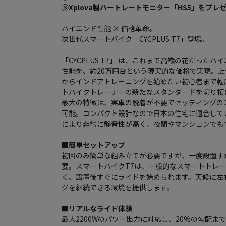
③Xplova製ハートレートモニター「HS5」をプレ
ハイエンド性能 × 価格革命。
次世代スマートバイク「CYCPLUS T7」登場。
「CYCPLUS T7」 は、これまで高嶺の花だった
性能を、約20万円台という現実的な価格で実現。
からインドアトレーニングを始めたい初心者まで幅
トバイクトレーナーの新たなスタンダードを切り拓
最大の特徴は、実車の脱着が不要でセッティングの
可能。コンパクト設計なので日本の住宅に適合して
により非常に静音性が高く、夜間やマンションでも
■簡単セットアップ
初回のみ簡単な組み立てが必要ですが、一度設置す
要。スマートバイクT7は、一般的なスマートトレ
く、設置後すぐにライドを始められます。天候に左
グを継続できる環境を提供します。
■リアルなライド体験
最大2200Wのパワー出力に対応し、20%の勾配