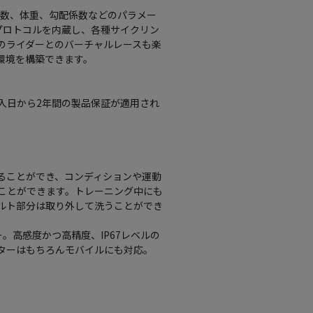
達係数、体重、勾配係数などのパラメー
信プロトコルを内蔵し、各種サイクリン
のライダーとのバーチャルレースも楽
環境を構築できます。
入日から2年間の製品保証が適用され
ることができ、コンディションや運動
ことができます。トレーニング中にも
ルト部分は取り外して洗うことができ
サー。高感度かつ高精度、IP67レベルの
ターはもちろんモバイルにも対応。