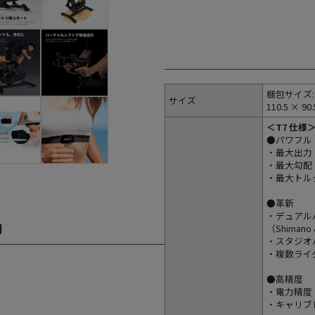
梱包サイズ:
サイズ
110.5 × 90
＜T7 仕様
●パワフル
・最大出力：
・最大勾配：
・最大トルク
●革新
・デュアル
明
（Shimano
・スタジオ
・複数ライ
●高精度
・電力精度 
・キャリブ