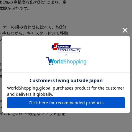
±1%の高精度な出力測定により、室
体験が可能です。
レーナーの組み合わせに比べて、約3分
性を持ちながら、キャスター付きで移動
ングを続けられるインドアスマートバ
制御により滑らかに負荷を調整。精密
耐久性に優れたカーボンファイバー製
ダリング感で、快適かつ効率的なトレ
機構を搭載。サドル高さやリーチ、ス
ドバイクに近いポジションを再現。イ
タイルに合わせた最適なフィット感を