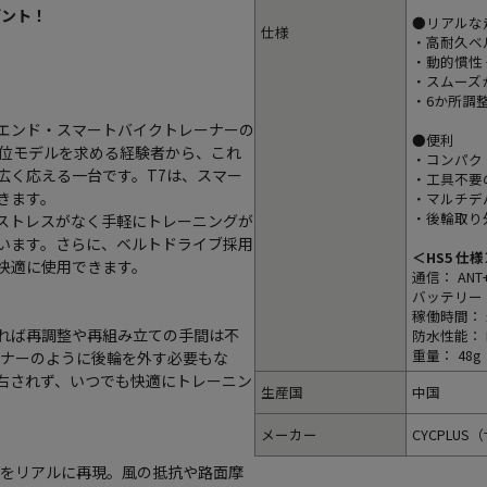
ゼント！
●リアルな
仕様
・高耐久ベ
・動的慣性
・スムーズ
・6か所調
ハイエンド・スマートバイクトレーナーの
●便利
上位モデルを求める経験者から、これ
・コンパクト
広く応える一台です。T7は、スマー
・工具不要
きます。
・マルチデバ
・後輪取り
ストレスがなく手軽にトレーニングが
います。さらに、ベルトドライブ採用
＜HS5 仕
快適に使用できます。
通信： ANT+
バッテリー：
稼働時間： 
れば再調整や再組み立ての手間は不
防水性能： I
重量： 48g
ーナーのように後輪を外す必要もな
右されず、いつでも快適にトレーニン
生産国
中国
メーカー
CYCPLU
までをリアルに再現。風の抵抗や路面摩