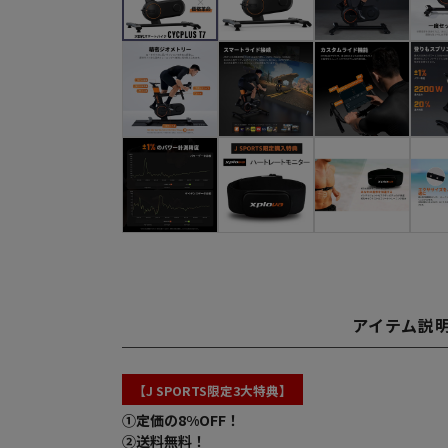
アイテム説
【J SPORTS限定3大特典】
①定価の8%OFF！
②送料無料！