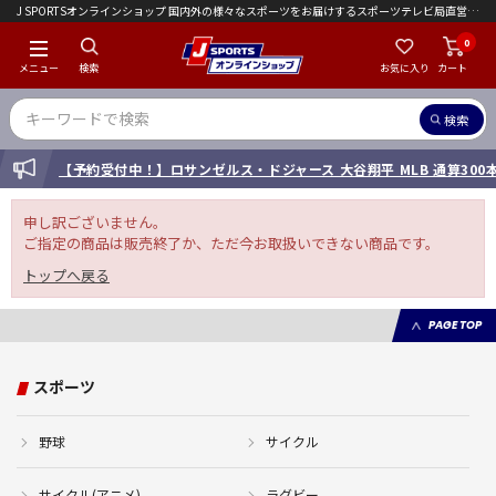
J SPORTSオンラインショップ 国内外の様々なスポーツをお届けするスポーツテレビ局直営店｜会員限定初回ご注文送料無料キャンペーン実施中！
0
メニュー
検索
お気に入り
カート
検索
INFORMATION
【予約受付中！】ロサンゼルス・ドジャース 大谷翔平 MLB 通算30
申し訳ございません。
ご指定の商品は販売終了か、ただ今お取扱いできない商品です。
トップへ戻る
PAGE TOP
スポーツ
野球
サイクル
サイクル(アニメ)
ラグビー