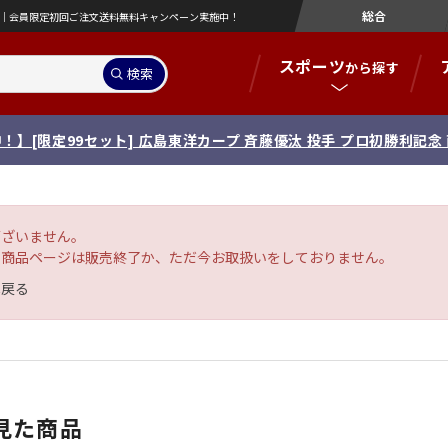
総合
営店｜会員限定初回ご注文送料無料キャンペーン実施中！
スポーツ
から探す
検索
！】[限定99セット] 広島東洋カープ 斉藤優汰 投手 プロ初勝利記
ございません。
の商品ページは販売終了か、ただ今お取扱いをしておりません。
へ戻る
見た商品