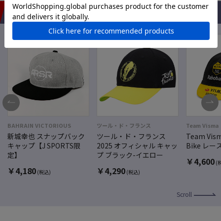
おすすめアイテム
BAHRAIN VICTORIOUS
ツール・ド・フランス
Team Visma
新城幸也 スナップバック
ツール・ド・フランス
Team Vism
キャップ【J SPORTS限
2025 オフィシャル キャッ
Bike レー
定】
プ ブラック-イエロー
￥
4,600
(
￥
4,180
￥
4,290
(税込)
(税込)
Scroll