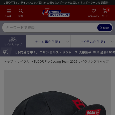
J SPORTSオンラインショップ 国内外の様々なスポーツをお届けするスポーツテレビ局直営店｜会員限定初回ご注文送料無料キャンペーン実施中！
0
メニュー
検索
お気に入り
カート
検索
チーム等から探す
アイテムから探す
サイクルトップ
INFORMATION
【予約受付中！】ロサンゼルス・ドジャース 大谷翔平 MLB 通算30
トップ
>
サイクル
>
TUDOR Pro Cycling Team 2026 サイクリングキャップ