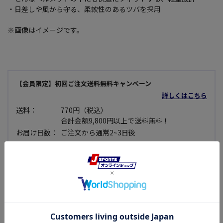
・日差しや風から守る、柔軟性のあるツバを採用
※画像はイメージです。
【会員限定】初回ご注文送料無料キャンペーン
詳しくはこちら
送料：
770円（税込）
合計金額9,800円以上で送料無料！
お届け日数：
ご注文から通常2~3日後
返品・交換：
商品到着後7日以内であれば可能
（※一部不可商品あり）
セール品：
セール価格商品については使用できない等、明
らかな不良品で無い限り原則として返品・交換
できませんので予めご了承下さい。