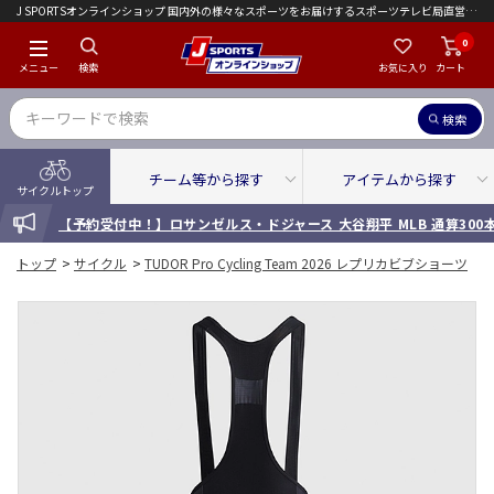
J SPORTSオンラインショップ 国内外の様々なスポーツをお届けするスポーツテレビ局直営店｜会員限定初回ご注文送料無料キャンペーン実施中！
0
メニュー
検索
お気に入り
カート
検索
チーム等から探す
アイテムから探す
サイクルトップ
INFORMATION
【予約受付中！】ロサンゼルス・ドジャース 大谷翔平 MLB 通算30
トップ
>
サイクル
>
TUDOR Pro Cycling Team 2026 レプリカビブショーツ