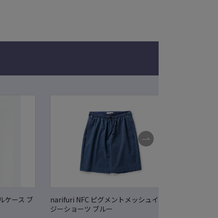
リーグワン・
ールケース ブ
narifuri NFC ピグメントメッシュイー
【アウト
ジーショーツ ブルー
ョンズ 