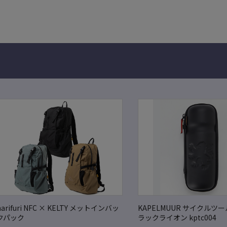
narifuri NFC × KELTY メットインバッ
KAPELMUUR サイクルツ
クパック
ラックライオン kptc004