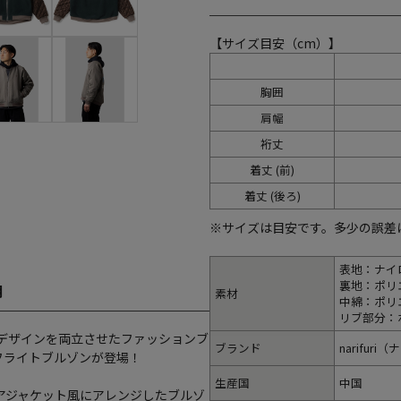
【サイズ目安（cm）】
胸囲
肩幅
裄丈
着丈 (前)
着丈 (後ろ)
※サイズは目安です。多少の誤差
表地：ナイロ
裏地：ポリ
明
素材
中綿：ポリ
リブ部分：
デザインを両立させたファッションブ
ブランド
narifuri
ンフライトブルゾンが登場！
生産国
中国
アジャケット風にアレンジしたブルゾ