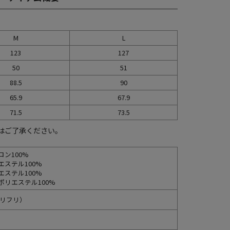
M
L
123
127
50
51
88.5
90
65.9
67.9
71.5
73.5
はご了承ください。
ン100%
エステル100%
エステル100%
ポリエステル100%
（ナリフリ）