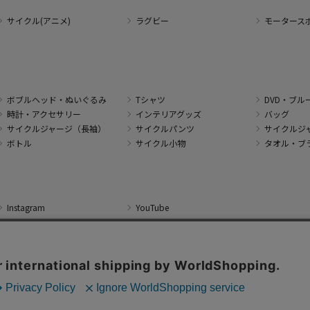
サイクル(アニメ)
ラグビー
モータース
ボブルヘッド・ぬいぐるみ
Tシャツ
DVD・ブル
時計・アクセサリー
インテリアグッズ
バッグ
サイクルジャージ（長袖）
サイクルパンツ
サイクルジ
ボトル
サイクル小物
タオル・ブ
Instagram
YouTube
 J SPORTS Corporation All Rights Reserved. No reproduction or republication wit
本サイトで使用している文章・画像等の無断での複製・転載を禁止します。