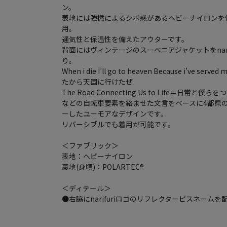
ン。
表地には強撚によるシボ感があるヘビーナイロンを使用
用。
通気性と保温性を備えたアウターです。
背面にはヴィンテージのスーベニアジャケットをnari
り。
When i die I’ll go to heaven Because i’ve s
たから天国に行けたぜ
The Road Connecting Us to Life＝日常と僕ら
などの自転車要素を絡ませた文言をベースに4都県
ーしたユーモアなデザインです。
リバーシブルでも着用が可能です。
＜ファブリック＞
表地：ヘビーナイロン
裏地(身頃)：POLARTEC®
＜ディテール＞
●右脇にnarifuriロゴのリフレクターピスネーム