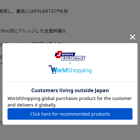
し、裏地にはPOLARTEC®を採
furi流にアレンジした全面刺繍入
erved my life on bike＝自転車に乗りまくっ
をつなぐ道
のサイクルロード＝河川をフィーチャ
を配し、夜間の被視認性を向上します