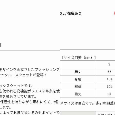
XL / 在庫あり
明
【サイズ目安（cm）】
S
デザインを両立させたファッションブ
着丈
67
ッシュクルースウェットが登場！
身幅
108
ックスウェットです。
裾幅
101
も使われる高機能ポリエステル糸を使
裄丈
88
性を融合させています。
分な保温性を持ちながら蒸れにくく、軽
※サイズは目安です。多少の誤差
します。
によってお選び頂けるのもポイントで
表地：ポリ