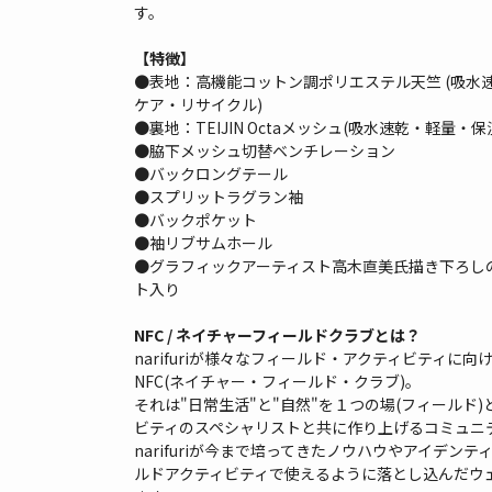
す。
【特徴】
●表地：高機能コットン調ポリエステル天竺 (吸水
ケア・リサイクル)
●裏地：TEIJIN Octaメッシュ(吸水速乾・軽量・保
●脇下メッシュ切替ベンチレーション
●バックロングテール
●スプリットラグラン袖
●バックポケット
●袖リブサムホール
●グラフィックアーティスト高木直美氏描き下ろしの
ト入り
NFC / ネイチャーフィールドクラブとは？
narifuriが様々なフィールド・アクティビティに
NFC(ネイチャー・フィールド・クラブ)。
それは"日常生活"と"自然"を１つの場(フィールド
ビティのスペシャリストと共に作り上げるコミュニ
narifuriが今まで培ってきたノウハウやアイデンティ
ルドアクティビティで使えるように落とし込んだウ