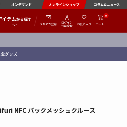
オンデマンド
オンラインショップ
コラム&ニュース
0
アイテム
から探す
ログイン
メルマガ登録
お気に入り
カート
会員登録
念 直筆サイン入りフォトファイル
furi NFC バックメッシュクルース