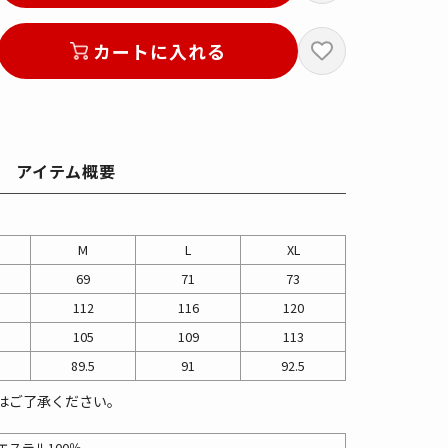
カートに入れる
アイテム概要
M
L
XL
69
71
73
112
116
120
105
109
113
89.5
91
92.5
はご了承ください。
エステル100％