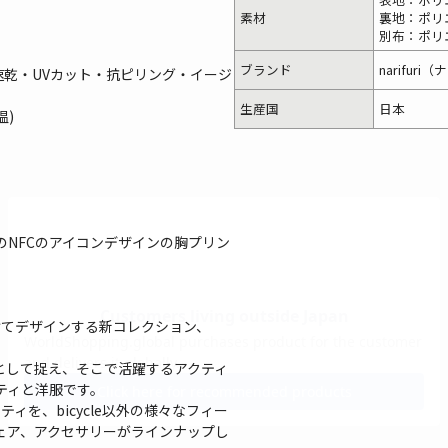
素材
裏地：ポリ
別布：ポリ
ブランド
narifuri
速乾・UVカット・抗ピリング・イージ
生産国
日本
温)
NFCのアイコンデザインの胸プリン
向けてデザインする新コレクション、
)として捉え、そこで活躍するアクティ
ティと洋服です。
ティを、bicycle以外の様々なフィー
ェア、アクセサリーがラインナップし