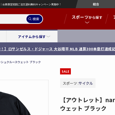
総合
営店｜会員限定初回ご注文送料無料キャンペーン実施中！
スポーツ
から探す
検索
アイテムから探す
！】[限定99セット] 広島東洋カープ 斉藤優汰 投手 プロ初勝利記
クメッシュクルースウェット ブラック
SALE
スポーツ :
サイクル
【アウトレット】nari
ウェット ブラック