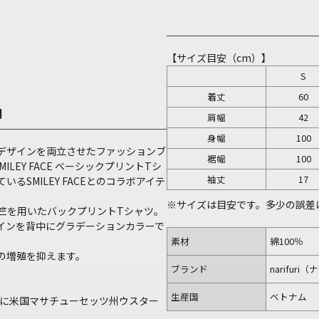
【サイズ目安（cm）】
S
着丈
60
明
肩幅
42
身幅
100
デザインを両立させたファッションブ
裾幅
100
SMILEY FACE ベーシックプリントTシ
袖丈
17
SMILEY FACEとのコラボアイテ
※サイズは目安です。多少の誤差
天竺を用いたバックプリントTシャツ。
インを背中にグラデーションカラーで
素材
綿100％
の増殖を抑えます。
ブランド
narifuri
生産国
ベトナム
3年に米国マサチューセッツ州ウスター