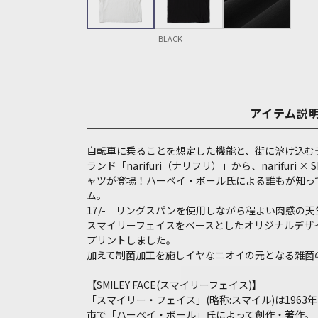
BLACK
アイテム説
自転車に乗ることを想定した機能と、街に溶け込む
ランド「narifuri（ナリフリ）」から、narifuri × 
ャツが登場！ハーベイ・ボール氏による誰もが知っている
ム。
17/- リングスパンを使用しながら程よい肉感の
スマイリーフェイスをベースとしたオリジナルデザ
プリントしました。
加えて制菌加工を施しイヤなニオイの元となる雑菌
【SMILEY FACE(スマイリーフェイス)】
「スマイリー・フェイス」(略称:スマイル)は196
市で「ハーベイ・ボール」氏によって創作・著作。