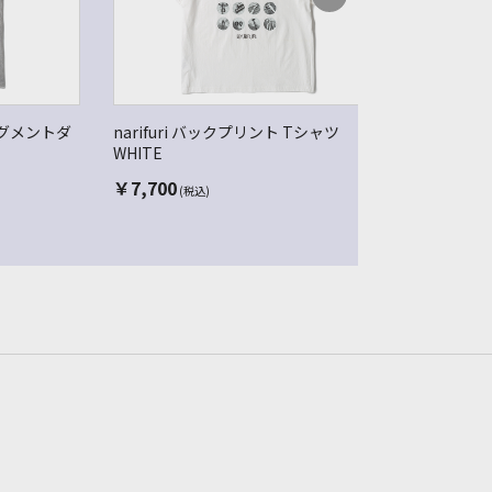
E ピグメントダ
narifuri バックプリント Tシャツ
narifu
WHITE
GRAY
￥
7,700
￥
7,700
(税込)
(