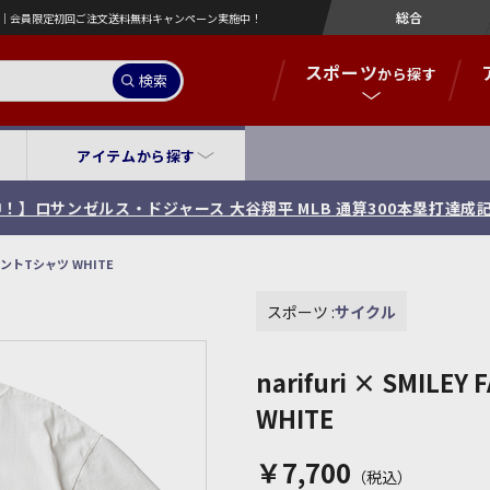
総合
営店｜会員限定初回ご注文送料無料キャンペーン実施中！
スポーツ
から探す
検索
アイテムから探す
！】ロサンゼルス・ドジャース 大谷翔平 MLB 通算300本塁打達成
プリントTシャツ WHITE
スポーツ :
サイクル
narifuri × SMI
WHITE
￥7,700
（税込）