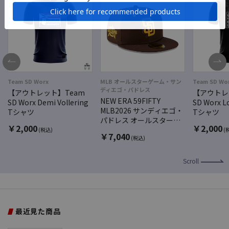
Team SD Worx
MLB オールスターゲーム・サン
Team SD Wo
ディエゴ・パドレス
【アウトレット】Team
【アウトレ
NEW ERA 59FIFTY
SD Worx Demi Vollering
SD Worx L
MLB2026 サンディエゴ・
Tシャツ
Tシャツ
パドレス オールスターゲ
￥
2,000
￥
2,000
ーム ワークアウト
(税込)
(
￥
7,040
(税込)
(MLB26 ASGWO 5950
SADPAD OTC JP)
Scroll
最近見た商品