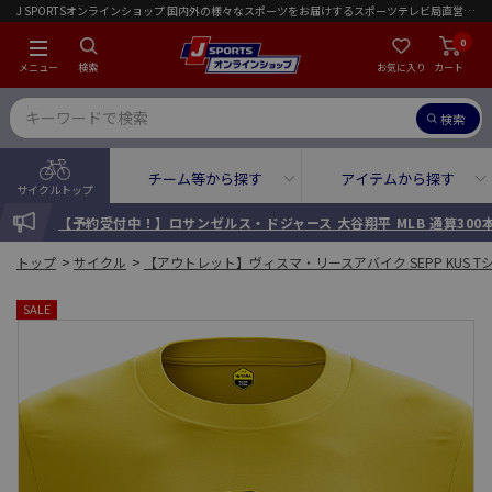
J SPORTSオンラインショップ 国内外の様々なスポーツをお届けするスポーツテレビ局直営店｜会員限定初回ご注文送料無料キャンペーン実施中！
0
メニュー
検索
お気に入り
カート
検索
チーム等から探す
アイテムから探す
サイクルトップ
INFORMATION
【予約受付中！】ロサンゼルス・ドジャース 大谷翔平 MLB 通算30
トップ
>
サイクル
>
【アウトレット】ヴィスマ・リースアバイク SEPP KUS T
SALE