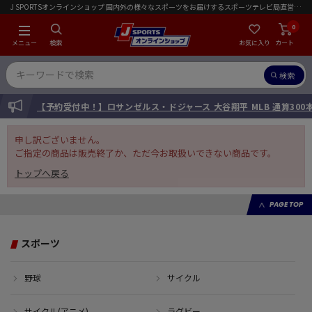
J SPORTSオンラインショップ 国内外の様々なスポーツをお届けするスポーツテレビ局直営店｜会員限定初回ご注文送料無料キャンペーン実施中！
0
メニュー
検索
お気に入り
カート
検索
INFORMATION
【予約受付中！】ロサンゼルス・ドジャース 大谷翔平 MLB 通算30
申し訳ございません。
ご指定の商品は販売終了か、ただ今お取扱いできない商品です。
トップへ戻る
PAGE TOP
スポーツ
野球
サイクル
サイクル(アニメ)
ラグビー