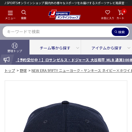
J SPORTSオンラインショップ 国内外の様々なスポーツをお届けするスポーツテレビ局直営店｜会員限定初回ご注文送料無料キャンペーン実施中！
0
メニュー
検索
お気に入り
カート
検索
チーム等から探す
アイテムから探す
野球トップ
INFORMATION
【予約受付中！】ロサンゼルス・ドジャース 大谷翔平 MLB 通算30
トップ
>
野球
>
NEW ERA 9FIFTY ニューヨーク・ヤンキース ネイビー×ホワイ