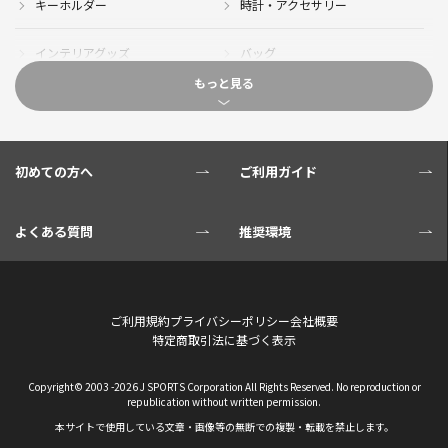
キーホルダー
時計・アクセサリー
インテリアグッズ
バッグ
もっと見る
キャップ
サイクルジャージ(半袖)
サイクルジャージ(長袖)
サイクルパンツ
初めての方へ
ご利用ガイド
サイクルジャケット
グローブ
よくある質問
推奨環境
ソックス
ボトル
サイクル小物
タオル・ブランケット
ご利用規約
プライバシーポリシー
会社概要
特定商取引法に基づく表示
Copyright© 2003 -
2026 J SPORTS Corporation All Rights Reserved. No reproduction or
republication without written permission.
本サイトで使用している文章・画像等の無断での複製・転載を禁止します。