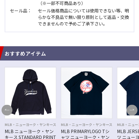
（※一部不可商品あり）
セール品：
セール価格商品については使用できない等、明
らかな不良品で無い限り原則として返品・交換
できませんので予めご了承下さい。
おすすめアイテム
MLB・ニューヨーク・ヤンキース
MLB・ニューヨーク・ヤンキース
MLB・ニュ
MLB ニューヨーク・ヤン
MLB PRIMARYLOGO Tシ
MLB JER
キース STANDARD PRINT
ャツ ニューヨーク・ヤン
ツ ニュー