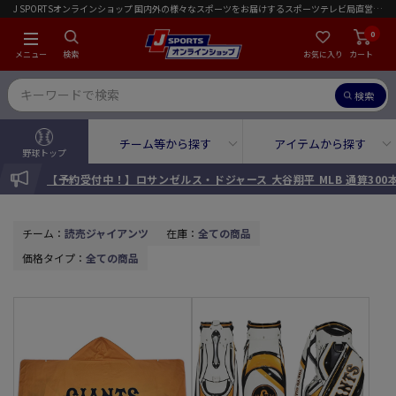
J SPORTSオンラインショップ 国内外の様々なスポーツをお届けするスポーツテレビ局直営店｜会員限定初回ご注文送料無料キャンペーン実施中！
0
メニュー
検索
お気に入り
カート
検索
チーム等から探す
アイテムから探す
野球トップ
INFORMATION
【予約受付中！】ロサンゼルス・ドジャース 大谷翔平 MLB 通算30
チーム：
読売ジャイアンツ
在庫：
全ての商品
価格タイプ：
全ての商品