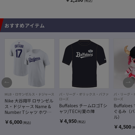
(税込)
おすすめアイテム
MLB・ロサンゼルス・ドジャース
パ・リーグ・オリックス・バファ
パ・リーグ・
ローズ
ローズ
Nike 大谷翔平 ロサンゼル
Buffaloes チームロゴTシ
Buffalo
ス・ドジャース Name &
ャツ/TECH/夏の陣
ぐるみ（バ
Number Tシャツ ホワイ
ル）
ト
￥
4,950
￥
6,000
(税込)
(税込)
￥
4,500
(