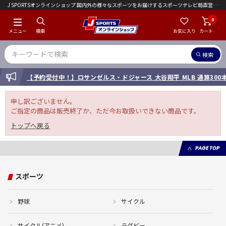
J SPORTSオンラインショップ 国内外の様々なスポーツをお届けするスポーツテレビ局直営店｜会員限定初回ご注文送料無料キャンペーン実施中！
0
メニュー
検索
お気に入り
カート
検索
INFORMATION
【予約受付中！】ロサンゼルス・ドジャース 大谷翔平 MLB 通算30
申し訳ございません。
ご指定の商品は販売終了か、ただ今お取扱いできない商品です。
トップへ戻る
PAGE TOP
スポーツ
野球
サイクル
サイクル(アニメ)
ラグビー