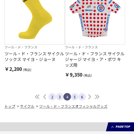
ツール・ド・フランス
ツール・ド・フランス
ツール・ド・フランス サイクル
ツール・ド・フランス サイクル
ソックス マイヨ・ジョーヌ
ジャージ マイヨ・ア・ポワ キ
ッズ用
￥2,200
(税込)
￥9,350
(税込)
最初へ
前へ
次へ
最後へ
2
3
4
5
6
トップ
>
サイクル
>
ツール・ド・フランスオフィシャルグッズ
PAGE TOP