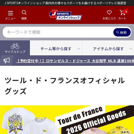
J SPORTSオンラインショップ 国内外の様々なスポーツをお届けするスポーツテレビ局直営店｜会員限定初回ご注文送料無料キャンペーン実施中！
0
メニュー
検索
お気に入り
カート
検索
チーム等から探す
アイテムから探す
サイクルトップ
INFORMATION
【予約受付中！】ロサンゼルス・ドジャース 大谷翔平 MLB 通算30
ツール・ド・フランスオフィシャル
グッズ