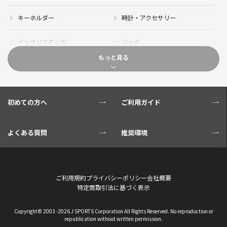
キーホルダー
時計・アクセサリー
インテリアグッズ
バッグ
もっと見る
キャップ
サイクルジャージ(半袖)
サイクルジャージ(長袖)
サイクルパンツ
初めての方へ
ご利用ガイド
サイクルジャケット
グローブ
よくある質問
推奨環境
ソックス
ボトル
サイクル小物
タオル・ブランケット
ご利用規約
プライバシーポリシー
会社概要
特定商取引法に基づく表示
Copyright© 2003 -
2026 J SPORTS Corporation All Rights Reserved. No reproduction or
republication without written permission.