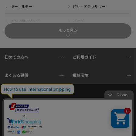
キーホルダー
時計・アクセサリー
インテリアグッズ
バッグ
もっと見る
キャップ
サイクルジャージ(半袖)
サイクルジャージ(長袖)
サイクルパンツ
初めての方へ
ご利用ガイド
サイクルジャケット
グローブ
よくある質問
推奨環境
ソックス
ボトル
サイクル小物
タオル・ブランケット
ご利用規約
プライバシーポリシー
会社概要
特定商取引法に基づく表示
Copyright© 2003 -
2026 J SPORTS Corporation All Rights Reserved. No reproduction or
republication without written permission.
本サイトで使用している文章・画像等の無断での複製・転載を禁止します。