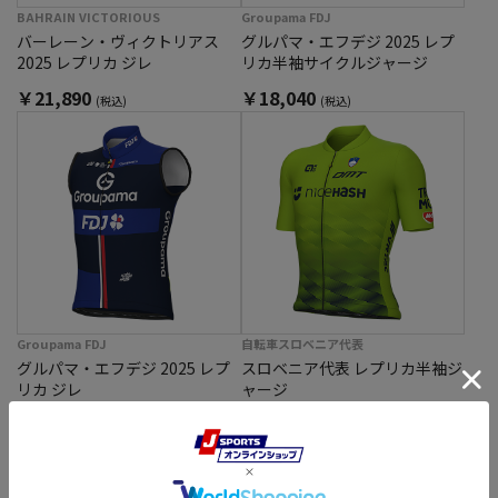
BAHRAIN VICTORIOUS
Groupama FDJ
バーレーン・ヴィクトリアス
グルパマ・エフデジ 2025 レプ
2025 レプリカ ジレ
リカ半袖サイクルジャージ
￥21,890
￥18,040
(税込)
(税込)
Groupama FDJ
自転車スロベニア代表
グルパマ・エフデジ 2025 レプ
スロベニア代表 レプリカ半袖ジ
リカ ジレ
ャージ
￥21,890
￥18,040
(税込)
(税込)