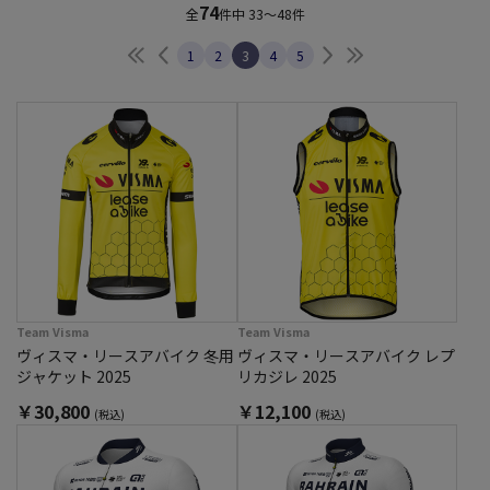
74
全
件中
33～48件
最初へ
前へ
次へ
最後へ
1
2
3
4
5
Team Visma
Team Visma
ヴィスマ・リースアバイク 冬用
ヴィスマ・リースアバイク レプ
ジャケット 2025
リカジレ 2025
￥30,800
￥12,100
(税込)
(税込)