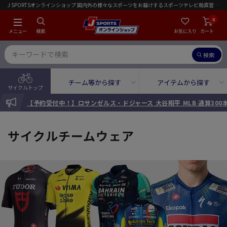
J SPORTSオンラインショップ 国内外の様々なスポーツをお届けするスポーツテレビ局直営店｜会員限定初回ご注文送料無料キャンペーン実施中！
0
メニュー
検索
お気に入り
カート
検索
チーム等から探す
アイテムから探す
サイクルトップ
INFORMATION
【予約受付中！】ロサンゼルス・ドジャース 大谷翔平 MLB 通算30
サイクルチームウェア