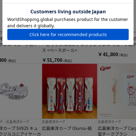
グ・広島東洋カープ
セ・リーグ・広島東洋カープ
セ・リーグ・広島東洋カ
カープ SV925 ルビ
広島東洋カープ K10YG キュ
広島東洋カープ K10
クレス ＜カープ坊や
ービックジルコニアネックレ
クレス ＜カープ坊
ス <ベースボール>
￥41,800
(税込)
800
￥51,700
(税込)
(税込)
グ・広島東洋カープ
広島東洋カープ
広島東洋カープ
カープ SV925 キュ
広島東洋カープ Oluma-結
広島東洋カープ Car
クジルコニアイヤーカ
型チークブラシ