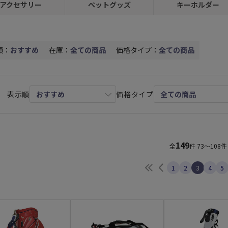
アクセサリー
ペットグッズ
キーホルダー
順：
おすすめ
在庫：
全ての商品
価格タイプ：
全ての商品
表示順
価格タイプ
149
全
件
73～108件
最初へ
前へ
1
2
3
4
5