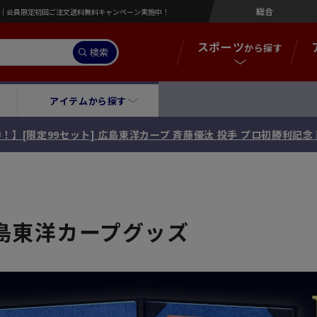
総合
営店｜会員限定初回ご注文送料無料キャンペーン実施中！
スポーツ
から探す
検索
アイテムから探す
！】[限定99セット] 広島東洋カープ 斉藤優汰 投手 プロ初勝利記
島東洋カープグッズ