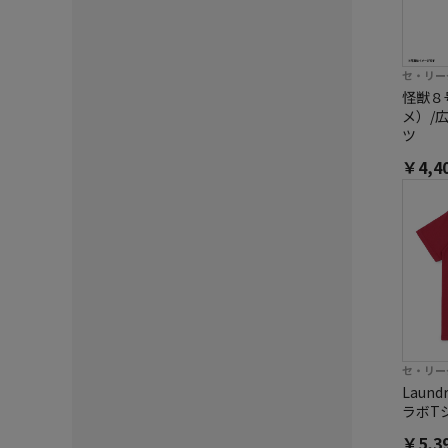
セ・リー
怪獣８
メ）/
ツ
￥4,4
セ・リー
Laun
ラボTシ
￥5,3