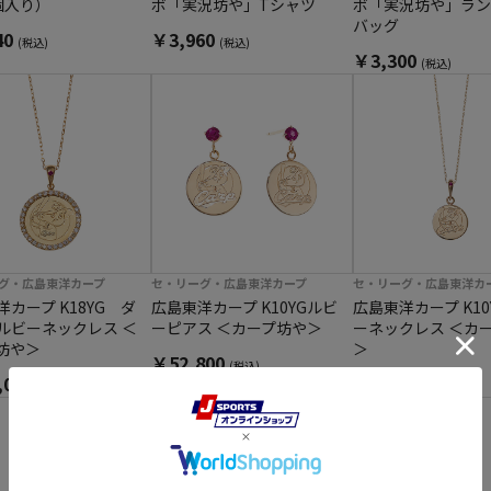
個入り）
ボ「実況坊や」Tシャツ
ボ「実況坊や」ラン
バッグ
40
￥3,960
(税込)
(税込)
￥3,300
(税込)
グ・広島東洋カープ
セ・リーグ・広島東洋カープ
セ・リーグ・広島東洋カ
カープ K18YG ダ
広島東洋カープ K10YGルビ
広島東洋カープ K10
ルビーネックレス ＜
ーピアス ＜カープ坊や＞
ーネックレス ＜カ
坊や＞
＞
￥52,800
(税込)
,000
￥41,800
(税込)
(税込)