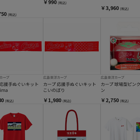
￥990
(税込)
￥3,960
(税込)
750
(税込)
カープ
広島東洋カープ
広島東洋カープ
 応援手ぬぐいキット
カープ 応援手ぬぐいキット
カープ 球場型ピン
hima
こいのぼり
ン
80
￥1,980
￥2,750
(税込)
(税込)
(税込)