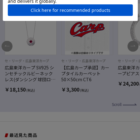
セ・リーグ・広島東洋カープ
セ・リーグ・広島東洋カープ
セ・リーグ・
広島東洋カープ SV925 シ
【広島カープ承認】カー
広島東洋カー
ンセチックルビーネック
プタイルカーペット
ープピアス
レス(ダンシング 球団ロ
50×50cm CT6
￥
24,200
ゴ）
￥
18,150
￥
3,300
(税込)
(税込)
Scroll
最近見た商品