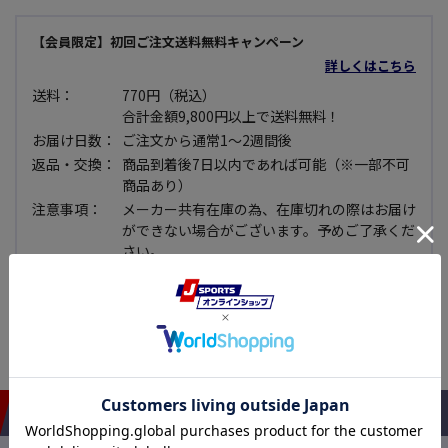
【会員限定】初回ご注文送料無料キャンペーン
詳しくはこちら
送料：
770円（税込）
合計金額9,800円以上で送料無料！
お届け日数：
ご注文から通常1～2週間後
返品・交換：
商品到着後7日以内であれば可能（※一部不可
商品あり）
注意事項：
メーカー共有在庫の為、在庫切れの際はお届け
ができない場合がございます。予めご了承くだ
さい。
セール品：
セール価格商品については使用できない等、明
らかな不良品で無い限り原則として返品・交換
できませんので予めご了承下さい。
おすすめアイテム