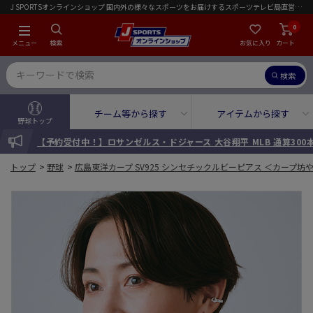
J SPORTSオンラインショップ 国内外の様々なスポーツをお届けするスポーツテレビ局直営店｜会員限定初回ご注文送料無料キャンペーン実施中！
0
メニュー
検索
お気に入り
カート
検索
チーム等から探す
アイテムから探す
野球トップ
INFORMATION
【予約受付中！】[限定99セット] 広島東洋カープ 斉藤優汰 投手 
トップ
>
野球
>
広島東洋カープ SV925 シンセチックルビーピアス ＜カープ坊