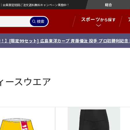
総合
営店｜会員限定初回ご注文送料無料キャンペーン実施中！
スポーツ
から探す
検索
！】[限定99セット] 広島東洋カープ 斉藤優汰 投手 プロ初勝利記
ィースウエア