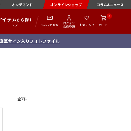
オンデマンド
オンラインショップ
コラム&ニュース
0
アイテム
から探す
ログイン
メルマガ登録
お気に入り
カート
会員登録
念 直筆サイン入りフォトファイル
2
全
件