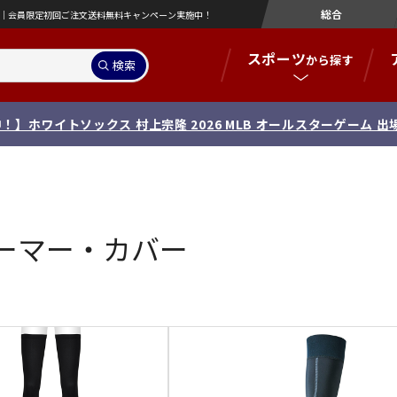
総合
営店｜会員限定初回ご注文送料無料キャンペーン実施中！
スポーツ
から探す
検索
！】ホワイトソックス 村上宗隆 2026 MLB オールスターゲーム 
ーマー・カバー