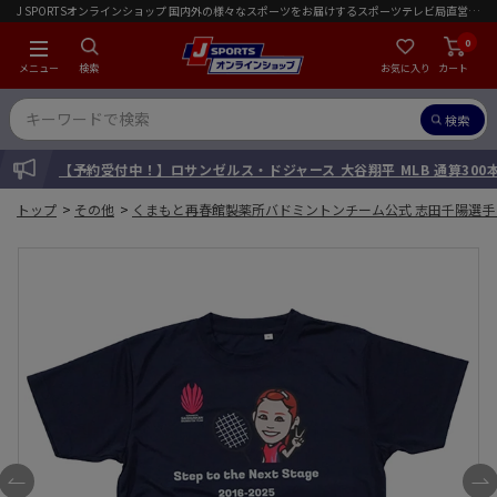
J SPORTSオンラインショップ 国内外の様々なスポーツをお届けするスポーツテレビ局直営店｜会員限定初回ご注文送料無料キャンペーン実施中！
0
メニュー
検索
お気に入り
カート
検索
INFORMATION
【予約受付中！】ロサンゼルス・ドジャース 大谷翔平 MLB 通算30
トップ
>
その他
>
くまもと再春館製薬所バドミントンチーム公式 志田千陽選手