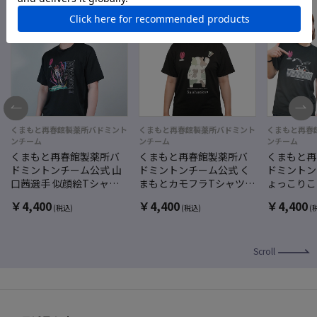
くまもと再春館製薬所バドミント
くまもと再春館製薬所バドミント
くまもと再春
ンチーム
ンチーム
ンチーム
くまもと再春館製薬所バ
くまもと再春館製薬所バ
くまもと再
ドミントンチーム公式 山
ドミントンチーム公式 く
ドミントン
口茜選手 似顔絵Tシャツ
まもとカモフラTシャツ
ょっこりこ
2025ver. ブラック
くまモンver. ブラック
まモンver
￥
4,400
￥
4,400
￥
4,400
(税込)
(税込)
(
Scroll