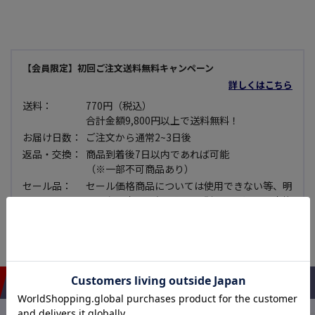
【会員限定】初回ご注文送料無料キャンペーン
詳しくはこちら
送料：
770円（税込）
合計金額9,800円以上で送料無料！
お届け日数：
ご注文から通常2~3日後
返品・交換：
商品到着後7日以内であれば可能
（※一部不可商品あり）
セール品：
セール価格商品については使用できない等、明
らかな不良品で無い限り原則として返品・交換
できませんので予めご了承下さい。
おすすめアイテム