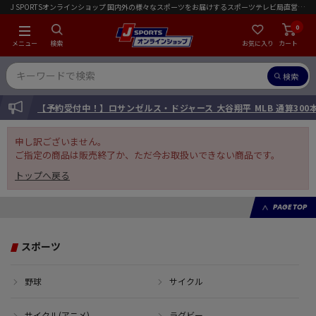
J SPORTSオンラインショップ 国内外の様々なスポーツをお届けするスポーツテレビ局直営店｜会員限定初回ご注文送料無料キャンペーン実施中！
0
メニュー
検索
お気に入り
カート
検索
INFORMATION
【予約受付中！】ロサンゼルス・ドジャース 大谷翔平 MLB 通算30
申し訳ございません。
ご指定の商品は販売終了か、ただ今お取扱いできない商品です。
トップへ戻る
PAGE TOP
スポーツ
野球
サイクル
サイクル(アニメ)
ラグビー