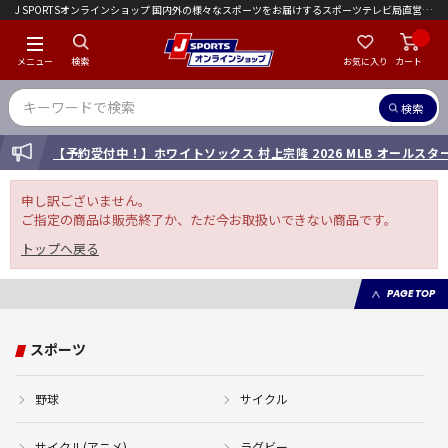
J SPORTSオンラインショップ 国内外の様々なスポーツをお届けするスポーツテレビ局直営店｜会員限定初回ご注文送料無料キャンペーン実施中！
メニュー
検索
お気に入り
カート
検索
INFORMATION
【予約受付中！】ホワイトソックス 村上宗隆 2026 MLB オールス
申し訳ございません。
ご指定の商品は販売終了か、ただ今お取扱いできない商品です。
トップへ戻る
PAGE TOP
スポーツ
野球
サイクル
サイクル(アニメ)
ラグビー