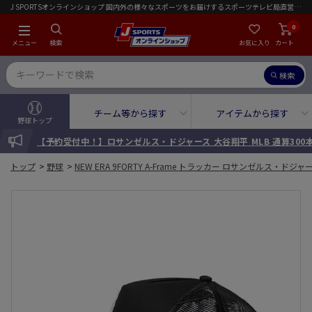
J SPORTSオンラインショップ 国内外の様々なスポーツをお届けするスポーツテレビ局直営店｜会員限定初回ご注文送料無料キャンペーン実施中！
0
メニュー
検索
お気に入り
カート
検索
チーム等から探す
アイテムから探す
野球トップ
INFORMATION
【予約受付中！】ロサンゼルス・ドジャース 大谷翔平 MLB 通算30
トップ
>
野球
>
NEW ERA 9FORTY A-Frame トラッカー ロサンゼルス・ドジ