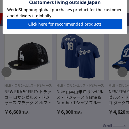
おすすめアイテム
MLB・ロサンゼルス・ドジャース
MLB・ロサンゼルス・ドジャース
MLB・ロサ
NEW ERA 59FIFTY トラッ
Nike 山本由伸 ロサンゼル
NEW ERA
カー ロサンゼルス・ドジ
ス・ドジャース Name &
ゼルス・ド
ャース ブラック × ホワイ
Number Tシャツ ブルー
ゴ ダーク
ト
￥
6,600
￥
6,000
￥
4,620
(税込)
(税込)
(
Scroll