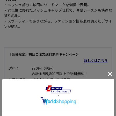
・メッシュ部分に球団のワードマークを刺繍で表現。
・通気性に優れたメッシュキャップ仕様で、春夏シーズンも快適な
被り心地。
・スポーティーでありながら、ファッション性も兼ね備えたデザイ
ンが魅力。
【会員限定】初回ご注文送料無料キャンペーン
詳しくはこちら
送料：
770円（税込）
合計金額9,800円以上で送料無料！
お届け日数：
ご注文から通常2~3日後
返品・交換：
商品到着後7日以内であれば可能
（※一部不可商品あり）
セール品：
セール価格商品については使用できない等、明
らかな不良品で無い限り原則として返品・交換
できませんので予めご了承下さい。