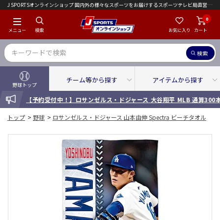
J SPORTSオンラインショップ 国内外の様々なスポーツをお届けするスポーツテレビ局直営店｜会員限定初回ご注文送料無料キャンペーン実施中！
0
メニュー
検索
お気に入り
カート
検索
チーム等から探す
アイテムから探す
野球トップ
INFORMATION
【予約受付中！】ロサンゼルス・ドジャース 大谷翔平 MLB 通算30
トップ
>
野球
>
ロサンゼルス・ドジャース 山本由伸 Spectra ビーチタオル