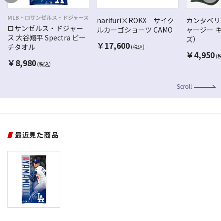
MLB・ロサンゼルス・ドジャース
narifuri×ROKX サイク
カンタベリ
ロサンゼルス・ドジャー
ルカーゴショーツ CAMO
ャージー 
ス 大谷翔平 Spectra ビー
ズ）
￥
17,600
チタオル
(税込)
￥
4,950
(
￥
8,980
(税込)
Scroll
最近見た商品