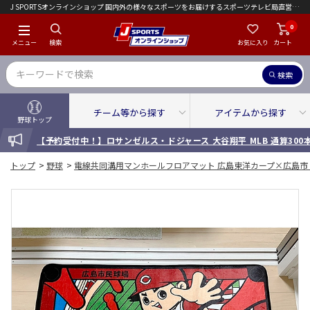
J SPORTSオンラインショップ 国内外の様々なスポーツをお届けするスポーツテレビ局直営店｜会員限定初回ご注文送料無料キャンペーン実施中！
0
メニュー
検索
お気に入り
カート
検索
チーム等から探す
アイテムから探す
野球トップ
INFORMATION
【予約受付中！】ロサンゼルス・ドジャース 大谷翔平 MLB 通算30
トップ
>
野球
>
電線共同溝用マンホールフロアマット 広島東洋カープ×広島市