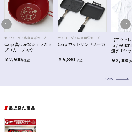
セ・リーグ・広島東洋カープ
セ・リーグ・広島東洋カープ
【アウトレ
Carp 真っ赤なシェラカッ
Carp ホットサンドメーカ
市 / Keiich
プ（カープ坊や）
ー
流水 Tシ
￥
2,500
￥
5,830
￥
2,000
(税込)
(税込)
(
Scroll
最近見た商品