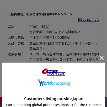
【会員限定】初回ご注文送料無料キャンペーン
詳しくはこちら
送料：
770円（税込）
合計金額9,800円以上で送料無料！
お届け日数：
ご注文から通常1～2週間後
返品・交換：
商品到着後7日以内であれば可能（※一部不可
商品あり）
注意事項：
メーカー共有在庫の為、在庫切れの際はお届け
ができない場合がございます。予めご了承くだ
さい。
セール品：
セール価格商品については使用できない等、明
らかな不良品で無い限り原則として返品・交換
できませんので予めご了承下さい。
おすすめアイテム