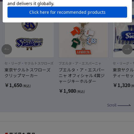
セ・リーグ・ヤクルトスワローズ
ブエルタ・ア・エスパーニャ
セ・リーグ・
東京ヤクルトスワローズ
ブエルタ・ア・エスパー
東京ヤクル
クリップマーカー
ニャ オフィシャル 4賞ジ
ティーセッ
ャージキーホルダー
￥
1,650
￥
1,320
(税込)
(
￥
1,980
(税込)
Scroll