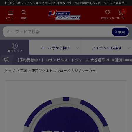
J SPORTSオンラインショップ 国内外の様々なスポーツをお届けするスポーツテレビ局直営店｜会員限定初回ご注文送料無料キャンペーン実施中！
0
メニュー
検索
お気に入り
カート
検索
チーム等から探す
アイテムから探す
野球トップ
INFORMATION
【予約受付中！】ロサンゼルス・ドジャース 大谷翔平 MLB 通算30
トップ
>
野球
>
東京ヤクルトスワローズ カジノマーカー