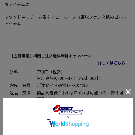
援アイテムに。
ラウンド中もチーム愛をアピール！プロ野球ファン必携のゴルフ
アイテム
【会員限定】初回ご注文送料無料キャンペーン
詳しくはこちら
送料：
770円（税込）
合計金額9,800円以上で送料無料！
お届け日数：
ご注文から通常1～2週間後
返品・交換：
商品到着後7日以内であれば可能（※一部不可
商品あり）
注意事項：
メーカー共有在庫の為、在庫切れの際はお届け
ができない場合がございます。予めご了承くだ
さい。
セール品：
セール価格商品については使用できない等、明
らかな不良品で無い限り原則として返品・交換