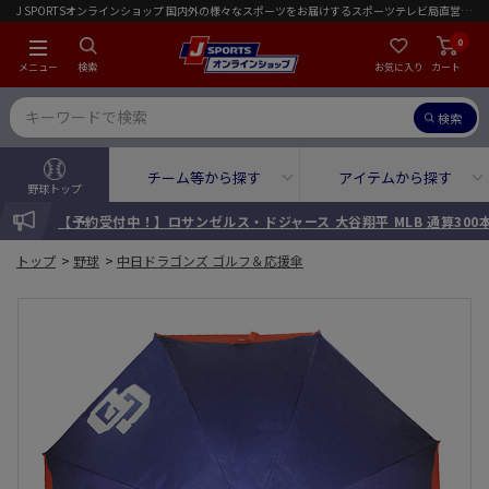
J SPORTSオンラインショップ 国内外の様々なスポーツをお届けするスポーツテレビ局直営店｜会員限定初回ご注文送料無料キャンペーン実施中！
0
メニュー
検索
お気に入り
カート
検索
チーム等から探す
アイテムから探す
野球トップ
INFORMATION
【予約受付中！】ロサンゼルス・ドジャース 大谷翔平 MLB 通算30
トップ
>
野球
>
中日ドラゴンズ ゴルフ＆応援傘