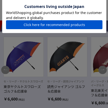
できませんので予めご了承下さい。
おすすめアイテム
セ・リーグ・ヤクルトスワローズ
セ・リーグ・読売ジャイアンツ
パ・リーグ・
イーグルス
東京ヤクルトスワローズ
読売ジャイアンツ ゴルフ
東北楽天イ
ゴルフ＆応援傘
＆応援傘
フ＆応援傘
￥
6,600
￥
6,600
(税込)
(税込)
￥
6,600
(