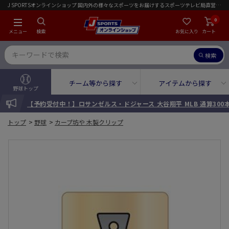
J SPORTSオンラインショップ 国内外の様々なスポーツをお届けするスポーツテレビ局直営店｜会員限定初回ご注文送料無料キャンペーン実施中！
0
メニュー
検索
お気に入り
カート
検索
チーム等から探す
アイテムから探す
野球トップ
INFORMATION
【予約受付中！】ロサンゼルス・ドジャース 大谷翔平 MLB 通算30
トップ
>
野球
>
カープ坊や 木製クリップ