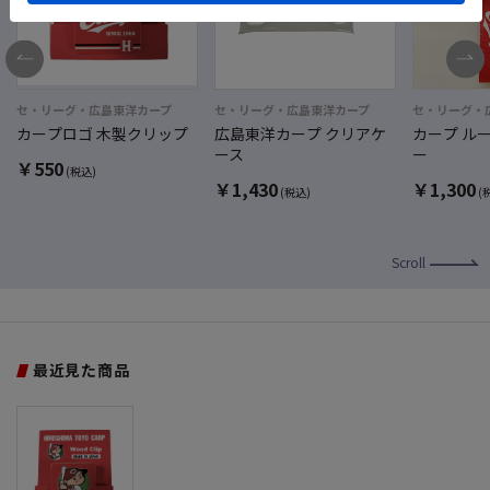
セ・リーグ・広島東洋カープ
セ・リーグ・広島東洋カープ
セ・リーグ・
カープロゴ 木製クリップ
広島東洋カープ クリアケ
カープ ル
ース
ー
￥
550
(税込)
￥
1,430
￥
1,300
(税込)
(
Scroll
最近見た商品