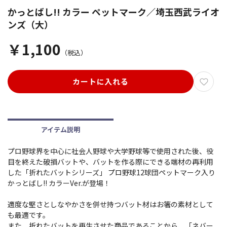
かっとばし!! カラー ペットマーク／埼玉西武ライオ
ンズ（大）
￥1,100
（税込）
カートに入れる
アイテム説明
プロ野球界を中心に社会人野球や大学野球等で使用された後、役
目を終えた破損バットや、バットを作る際にできる端材の再利用
した「折れたバットシリーズ」 プロ野球12球団ペットマーク入り
かっとばし!! カラーVer.が登場！
適度な堅さとしなやかさを併せ持つバット材はお箸の素材として
も最適です。
また、折れたバットを再生させた商品であることから、「ネバー