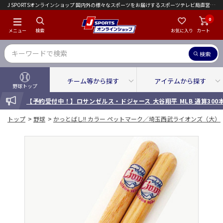
J SPORTSオンラインショップ 国内外の様々なスポーツをお届けするスポーツテレビ局直営店｜会員限定初回ご注文送料無料キャンペーン実施中！
0
メニュー
検索
お気に入り
カート
検索
チーム等から探す
アイテムから探す
野球トップ
INFORMATION
【予約受付中！】ロサンゼルス・ドジャース 大谷翔平 MLB 通算30
トップ
>
野球
>
かっとばし!! カラー ペットマーク／埼玉西武ライオンズ（大）