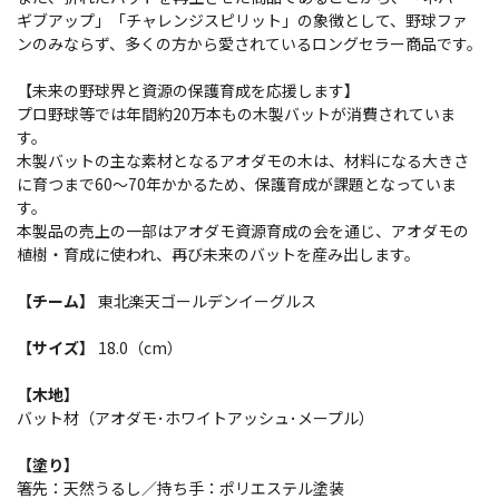
ギブアップ」「チャレンジスピリット」の象徴として、野球ファ
ンのみならず、多くの方から愛されているロングセラー商品です。
【未来の野球界と資源の保護育成を応援します】
プロ野球等では年間約20万本もの木製バットが消費されていま
す。
木製バットの主な素材となるアオダモの木は、材料になる大きさ
に育つまで60～70年かかるため、保護育成が課題となっていま
す。
本製品の売上の一部はアオダモ資源育成の会を通じ、アオダモの
植樹・育成に使われ、再び未来のバットを産み出します。
【チーム】
東北楽天ゴールデンイーグルス
【サイズ】
18.0（cm）
【木地】
バット材（アオダモ･ホワイトアッシュ･メープル）
【塗り】
箸先：天然うるし／持ち手：ポリエステル塗装