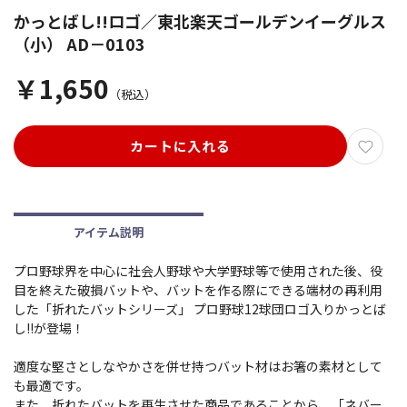
かっとばし!!ロゴ／東北楽天ゴールデンイーグルス
（小） AD－0103
￥1,650
（税込）
カートに入れる
アイテム説明
プロ野球界を中心に社会人野球や大学野球等で使用された後、役
目を終えた破損バットや、バットを作る際にできる端材の再利用
した「折れたバットシリーズ」 プロ野球12球団ロゴ入りかっとば
し!!が登場！
適度な堅さとしなやかさを併せ持つバット材はお箸の素材として
も最適です。
また、折れたバットを再生させた商品であることから、「ネバー