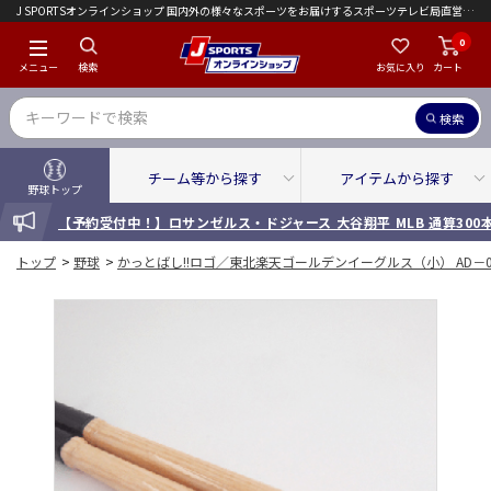
J SPORTSオンラインショップ 国内外の様々なスポーツをお届けするスポーツテレビ局直営店｜会員限定初回ご注文送料無料キャンペーン実施中！
0
メニュー
検索
お気に入り
カート
検索
チーム等から探す
アイテムから探す
野球トップ
INFORMATION
【予約受付中！】ロサンゼルス・ドジャース 大谷翔平 MLB 通算30
トップ
>
野球
>
かっとばし!!ロゴ／東北楽天ゴールデンイーグルス（小） AD－0