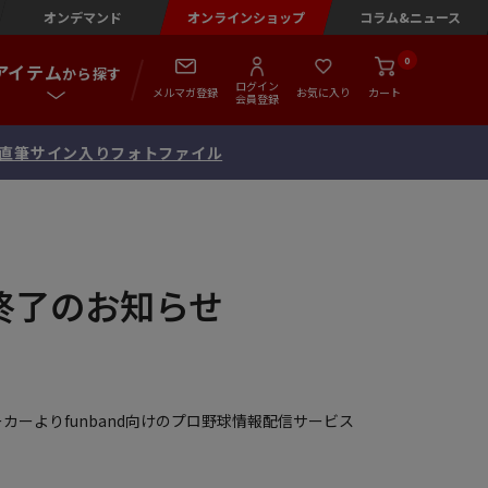
オンデマンド
オンラインショップ
コラム&ニュース
0
アイテム
から探す
ログイン
メルマガ登録
お気に入り
カート
会員登録
念 直筆サイン入りフォトファイル
ス終了のお知らせ
ーカーよりfunband向けのプロ野球情報配信サービス