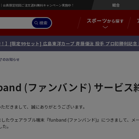
総合
営店｜会員限定初回ご注文送料無料キャンペーン実施中！
スポーツ
から探す
検索
！】[限定99セット] 広島東洋カープ 斉藤優汰 投手 プロ初勝利記
終了のお知らせ
band (ファンバンド) サービ
用いただきまして、誠にありがとうございます。
ましたウェアラブル端末『funband (ファンバンド)』につきまして、メ
した。