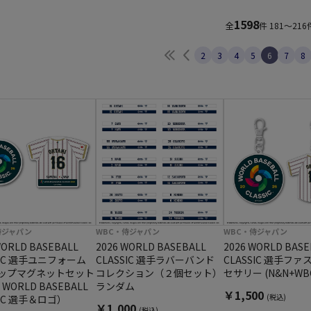
1598
全
件
181～216
最初へ
前へ
2
3
4
5
6
7
8
侍ジャパン
WBC・侍ジャパン
WBC・侍ジャパン
WORLD BASEBALL
2026 WORLD BASEBALL
2026 WORLD BASE
SIC 選手ユニフォーム
CLASSIC 選手ラバーバンド
CLASSIC 選手フ
ップマグネットセット
コレクション（２個セット）
セサリー (N&N+W
 WORLD BASEBALL
ランダム
￥1,500
(税込)
SIC 選手＆ロゴ）
￥1,000
(税込)