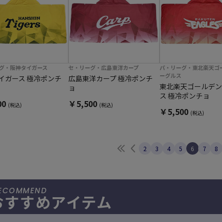
グ・阪神タイガース
セ・リーグ・広島東洋カープ
パ・リーグ・東北楽天ゴ
ーグルス
イガース 極冷ポンチ
広島東洋カープ 極冷ポンチ
東北楽天ゴールデン
ョ
ス 極冷ポンチョ
00
￥5,500
(税込)
(税込)
￥5,500
(税込)
最初へ
前へ
2
3
4
5
6
7
8
おすすめアイテム