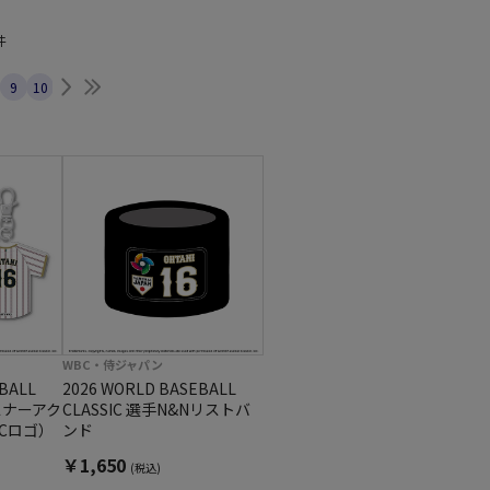
件
次へ
最後へ
9
10
WBC・侍ジャパン
BALL
2026 WORLD BASEBALL
ァスナーアク
CLASSIC 選手N&Nリストバ
BCロゴ）
ンド
￥1,650
(税込)