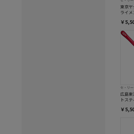
セ・リー
東京ヤ
ライメ
￥5,5
セ・リー
広島東
トステ
￥5,5