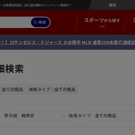
総合
営店｜会員限定初回ご注文送料無料キャンペーン実施中！
スポーツ
から探す
検索
！】[限定99セット] 広島東洋カープ 斉藤優汰 投手 プロ初勝利記
細検索
：
全ての商品
価格タイプ：
全ての商品
表示順
価格タイプ