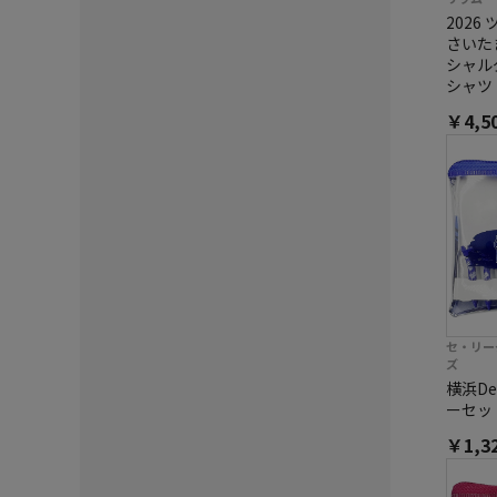
202
さいた
シャル
シャツ
￥4,5
セ・リー
ズ
横浜D
ーセッ
￥1,3