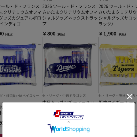
6 ツール・ド・フランス
2026 ツール・ド・フランス
2026 ツール・ド
まクリテリウムオフィ
さいたまクリテリウムオフィ
さいたまクリテリウ
グッズカジュアルポロ
シャルグッズネックストラッ
シャルグッズサコッ
 インディゴ
プ
ラック）
00
￥800
￥1,900
(税込)
(税込)
(税込)
グ・横浜DeNAベイスター
セ・リーグ・中日ドラゴンズ
セ・リーグ・阪神タイガ
中日ドラゴンズ ティーセッ
阪神タイガース テ
eNAベイスターズ ティ
ト
￥1,320
ト
(税込)
￥1,320
(税込)
20
(税込)