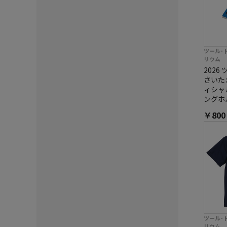
ツール･
リウム
202
さいた
ィシャ
ングホ
￥80
ツール･
リウム