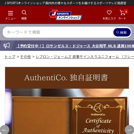
J SPORTSオンラインショップ 国内外の様々なスポーツをお届けするスポーツテレビ局直営店｜会員限定初回ご注文送料無料キャンペーン実施中！
0
メニュー
検索
お気に入り
カート
検索
INFORMATION
【予約受付中！】ロサンゼルス・ドジャース 大谷翔平 MLB 通算30
トップ
>
その他
>
レブロン・ジェームズ 直筆サイン入りユニフォーム （フレー