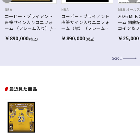
NBA
NBA
MLB オール
コービー・ブライアント
コービー・ブライアント
2026 M
直筆サイン入りユニフォ
直筆サイン入りユニフォ
ーム 開催
ーム （フレーム入り） /
ーム（紫）（フレーム入
コイン＆フ
ロサンゼルス・レイカー
り） / ロサンゼルス・レイ
￥
890,000
￥
890,000
￥
25,000
(税込)
(税込)
ズ
カーズ
Scroll
最近見た商品