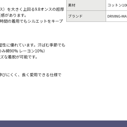
素材
コットン10
ス）を大きく上回る9.8オンスの超厚
在感があります。
ブランド
DRIVING
長時間の着用でもシルエットをキープ
吸湿性に優れています。汗ばむ季節でも
のみ綿90% レーヨン10%）
ーズな着脱が可能です。
伸びにくく、長く愛用できる仕様で