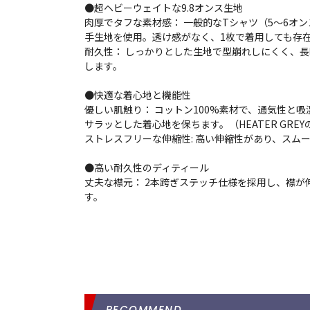
●超ヘビーウェイトな9.8オンス生地
肉厚でタフな素材感： 一般的なTシャツ（5～6オン
手生地を使用。透け感がなく、1枚で着用しても存
耐久性： しっかりとした生地で型崩れしにくく、
します。
●快適な着心地と機能性
優しい肌触り： コットン100%素材で、通気性と
サラッとした着心地を保ちます。（HEATER GREY
ストレスフリーな伸縮性: 高い伸縮性があり、スム
●高い耐久性のディティール
丈夫な襟元： 2本跨ぎステッチ仕様を採用し、襟が
す。