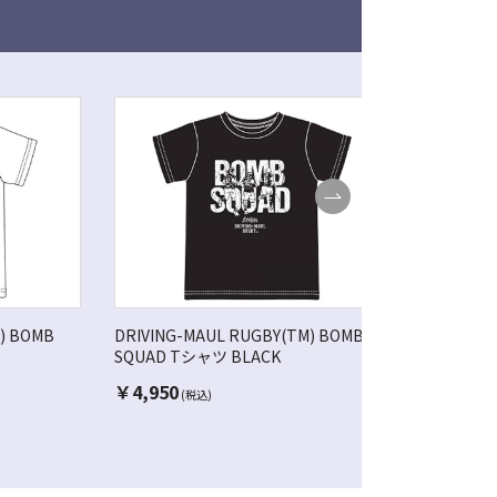
) BOMB
DRIVING-MAUL RUGBY(TM) BOMB
DRIVING
SQUAD Tシャツ BLACK
SQUAD T
￥
4,950
￥
4,950
(税込)
(