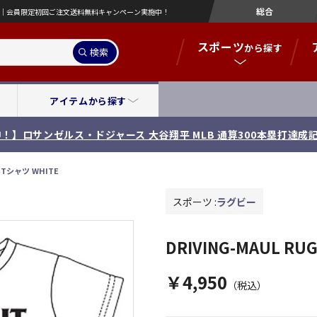
総合
営店｜会員限定初回ご注文送料無料キャンペーン実施中！
スポーツ
から探す
検索
アイテムから探す
！】ロサンゼルス・ドジャース 大谷翔平 MLB 通算300本塁打達成
T Tシャツ WHITE
スポーツ :
ラグビー
DRIVING-MAUL RU
￥4,950
（税込）