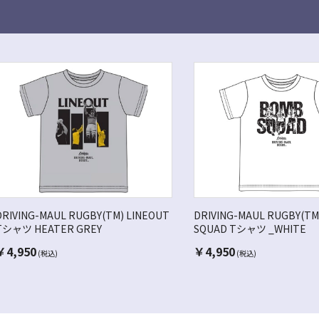
DRIVING-MAUL RUGBY(TM) LINEOUT
DRIVING-MAUL RUGBY(TM
Tシャツ HEATER GREY
SQUAD Tシャツ _WHITE
￥
4,950
￥
4,950
(税込)
(税込)