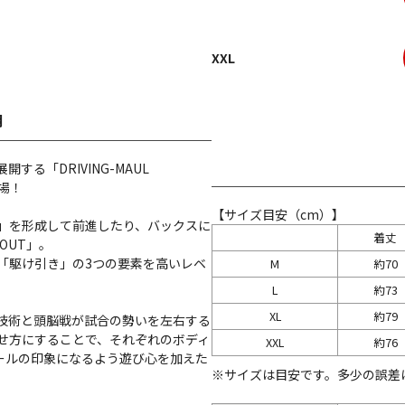
XXL
明
る「DRIVING-MAUL
場！
【サイズ目安（cm）】
」を形成して前進したり、バックスに
着丈
OUT」。
「駆け引き」の3つの要素を高いレベ
M
約70
L
約73
XL
約79
技術と頭脳戦が試合の勢いを左右する
せ方にすることで、それぞれのボディ
XXL
約76
ールの印象になるよう遊び心を加えた
※サイズは目安です。多少の誤差