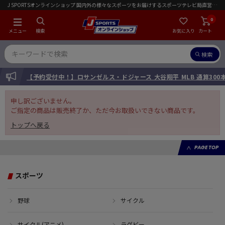
J SPORTSオンラインショップ 国内外の様々なスポーツをお届けするスポーツテレビ局直営店｜会員限定初回ご注文送料無料キャンペーン実施中！
0
メニュー
検索
お気に入り
カート
検索
INFORMATION
【予約受付中！】ロサンゼルス・ドジャース 大谷翔平 MLB 通算30
申し訳ございません。
ご指定の商品は販売終了か、ただ今お取扱いできない商品です。
トップへ戻る
PAGE TOP
スポーツ
野球
サイクル
サイクル(アニメ)
ラグビー