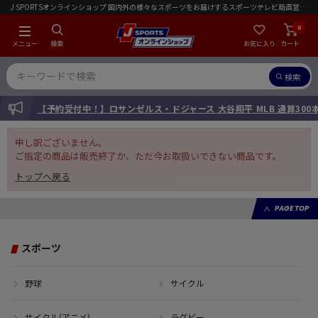
J SPORTSオンラインショップ 国内外の様々なスポーツをお届けするスポーツテレビ局直営店｜会員限定初回ご注文送料無料キャンペーン実施中！
0
メニュー
検索
お気に入り
カート
検索
INFORMATION
【予約受付中！】ロサンゼルス・ドジャース 大谷翔平 MLB 通算30
申し訳ございません。
ご指定の商品は販売終了か、ただ今お取扱いできない商品です。
トップへ戻る
PAGE TOP
スポーツ
野球
サイクル
サイクル(アニメ)
ラグビー