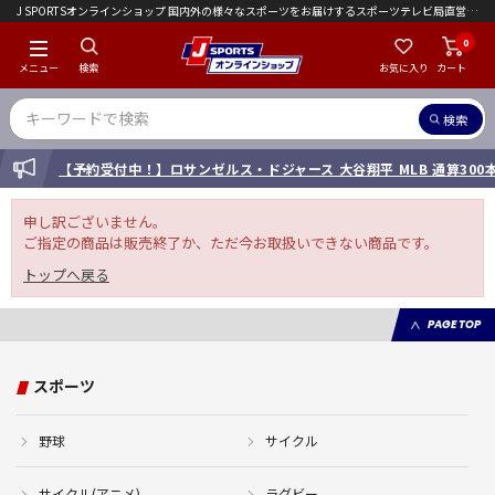
J SPORTSオンラインショップ 国内外の様々なスポーツをお届けするスポーツテレビ局直営店｜会員限定初回ご注文送料無料キャンペーン実施中！
0
メニュー
検索
お気に入り
カート
検索
INFORMATION
【予約受付中！】ロサンゼルス・ドジャース 大谷翔平 MLB 通算30
申し訳ございません。
ご指定の商品は販売終了か、ただ今お取扱いできない商品です。
トップへ戻る
PAGE TOP
スポーツ
野球
サイクル
サイクル(アニメ)
ラグビー