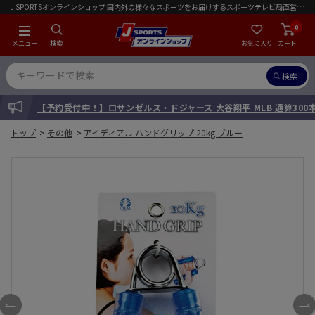
J SPORTSオンラインショップ 国内外の様々なスポーツをお届けするスポーツテレビ局直営店｜会員限定初回ご注文送料無料キャンペーン実施中！
0
メニュー
検索
お気に入り
カート
検索
INFORMATION
【予約受付中！】ロサンゼルス・ドジャース 大谷翔平 MLB 通算30
トップ
>
その他
>
アイディアル ハンドグリップ 20kg ブルー