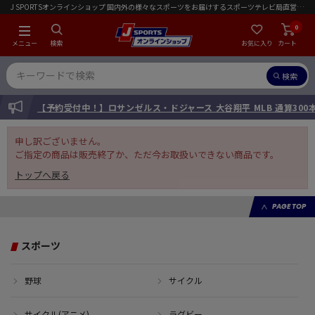
J SPORTSオンラインショップ 国内外の様々なスポーツをお届けするスポーツテレビ局直営店｜会員限定初回ご注文送料無料キャンペーン実施中！
0
メニュー
検索
お気に入り
カート
検索
INFORMATION
【予約受付中！】ロサンゼルス・ドジャース 大谷翔平 MLB 通算30
申し訳ございません。
ご指定の商品は販売終了か、ただ今お取扱いできない商品です。
トップへ戻る
PAGE TOP
スポーツ
野球
サイクル
サイクル(アニメ)
ラグビー