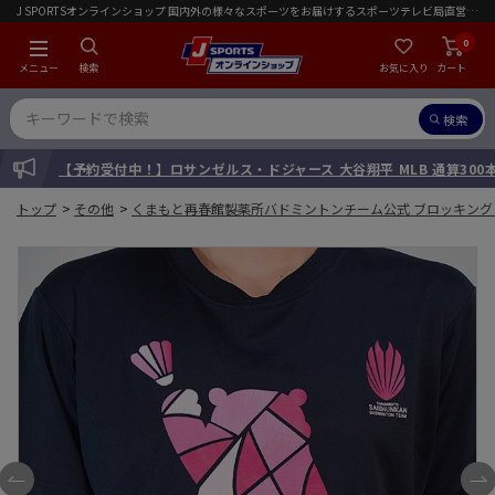
J SPORTSオンラインショップ 国内外の様々なスポーツをお届けするスポーツテレビ局直営店｜会員限定初回ご注文送料無料キャンペーン実施中！
0
メニュー
検索
お気に入り
カート
検索
INFORMATION
【予約受付中！】[限定99セット] 広島東洋カープ 斉藤優汰 投手 
トップ
>
その他
>
くまもと再春館製薬所バドミントンチーム公式 ブロッキング・ピ