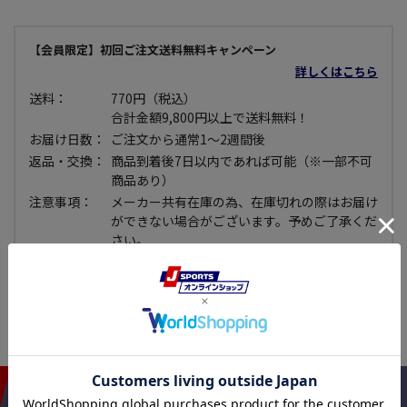
【会員限定】初回ご注文送料無料キャンペーン
詳しくはこちら
送料：
770円（税込）
合計金額9,800円以上で送料無料！
お届け日数：
ご注文から通常1～2週間後
返品・交換：
商品到着後7日以内であれば可能（※一部不可
商品あり）
注意事項：
メーカー共有在庫の為、在庫切れの際はお届け
ができない場合がございます。予めご了承くだ
さい。
セール品：
セール価格商品については使用できない等、明
らかな不良品で無い限り原則として返品・交換
できませんので予めご了承下さい。
おすすめアイテム