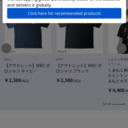
WRC
WRC
くまもと再春
ンチーム
【アウトレット】WRC ポ
【アウトレット】WRC ポ
くまもと再
ロシャツ ネイビー
ロシャツ ブラック
ドミントン
￥
2,500
￥
2,500
まもとカモ
(税込)
(税込)
くまモンve
￥
4,400
(
Scroll