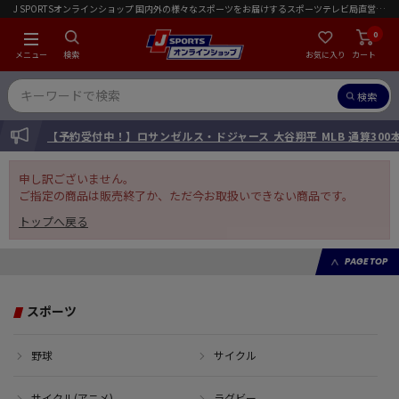
J SPORTSオンラインショップ 国内外の様々なスポーツをお届けするスポーツテレビ局直営店｜会員限定初回ご注文送料無料キャンペーン実施中！
0
メニュー
検索
お気に入り
カート
検索
INFORMATION
【予約受付中！】ロサンゼルス・ドジャース 大谷翔平 MLB 通算30
申し訳ございません。
ご指定の商品は販売終了か、ただ今お取扱いできない商品です。
トップへ戻る
PAGE TOP
スポーツ
野球
サイクル
サイクル(アニメ)
ラグビー