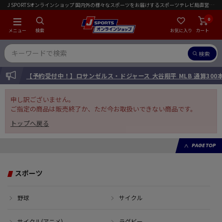
J SPORTSオンラインショップ 国内外の様々なスポーツをお届けするスポーツテレビ局直営店｜会員限定初回ご注文送料無料キャンペーン実施中！
0
メニュー
検索
お気に入り
カート
検索
INFORMATION
【予約受付中！】ロサンゼルス・ドジャース 大谷翔平 MLB 通算30
申し訳ございません。
ご指定の商品は販売終了か、ただ今お取扱いできない商品です。
トップへ戻る
PAGE TOP
スポーツ
野球
サイクル
サイクル(アニメ)
ラグビー