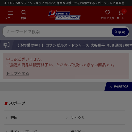
J SPORTSオンラインショップ 国内外の様々なスポーツをお届けするスポーツテレビ局直営店｜会員限定初回ご注文送料無料キャンペーン実施中！
0
メニュー
検索
お気に入り
カート
検索
INFORMATION
【予約受付中！】ロサンゼルス・ドジャース 大谷翔平 MLB 通算30
申し訳ございません。
ご指定の商品は販売終了か、ただ今お取扱いできない商品です。
トップへ戻る
PAGE TOP
スポーツ
野球
サイクル
サイクル(アニメ)
ラグビー