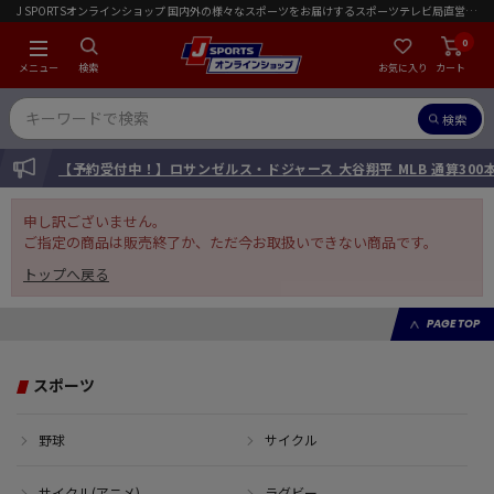
J SPORTSオンラインショップ 国内外の様々なスポーツをお届けするスポーツテレビ局直営店｜会員限定初回ご注文送料無料キャンペーン実施中！
0
メニュー
検索
お気に入り
カート
検索
INFORMATION
【予約受付中！】ロサンゼルス・ドジャース 大谷翔平 MLB 通算30
申し訳ございません。
ご指定の商品は販売終了か、ただ今お取扱いできない商品です。
トップへ戻る
PAGE TOP
スポーツ
野球
サイクル
サイクル(アニメ)
ラグビー