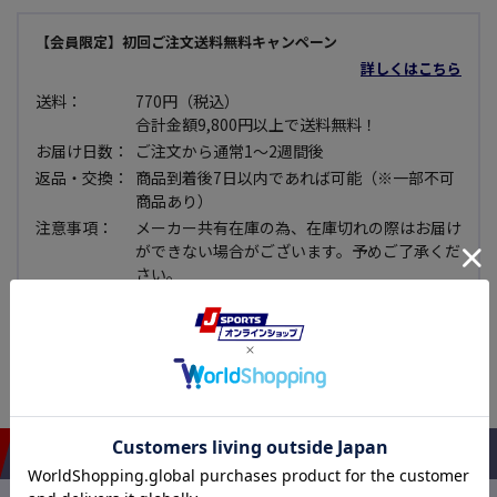
【会員限定】初回ご注文送料無料キャンペーン
詳しくはこちら
送料：
770円（税込）
合計金額9,800円以上で送料無料！
お届け日数：
ご注文から通常1～2週間後
返品・交換：
商品到着後7日以内であれば可能（※一部不可
商品あり）
注意事項：
メーカー共有在庫の為、在庫切れの際はお届け
ができない場合がございます。予めご了承くだ
さい。
セール品：
セール価格商品については使用できない等、明
らかな不良品で無い限り原則として返品・交換
できませんので予めご了承下さい。
おすすめアイテム