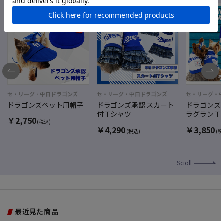
セ・リーグ・中日ドラゴンズ
セ・リーグ・中日ドラゴンズ
セ・リーグ・
ドラゴンズペット用帽子
ドラゴンズ承認 スカート
ドラゴンズ
付Ｔシャツ
ラグランＴ
￥
2,750
(税込)
￥
4,290
￥
3,850
(税込)
(
Scroll
最近見た商品