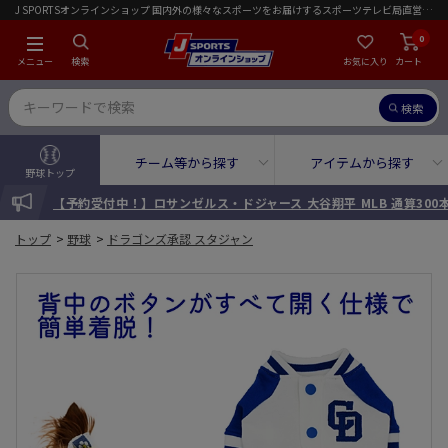
J SPORTSオンラインショップ 国内外の様々なスポーツをお届けするスポーツテレビ局直営店｜会員限定初回ご注文送料無料キャンペーン実施中！
0
メニュー
検索
お気に入り
カート
検索
チーム等から探す
アイテムから探す
野球トップ
INFORMATION
【予約受付中！】ロサンゼルス・ドジャース 大谷翔平 MLB 通算30
トップ
>
野球
>
ドラゴンズ承認 スタジャン