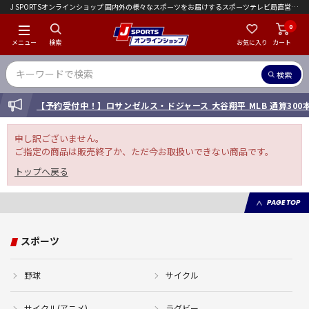
J SPORTSオンラインショップ 国内外の様々なスポーツをお届けするスポーツテレビ局直営店｜会員限定初回ご注文送料無料キャンペーン実施中！
0
メニュー
検索
お気に入り
カート
検索
INFORMATION
【予約受付中！】ロサンゼルス・ドジャース 大谷翔平 MLB 通算30
申し訳ございません。
ご指定の商品は販売終了か、ただ今お取扱いできない商品です。
トップへ戻る
PAGE TOP
スポーツ
野球
サイクル
サイクル(アニメ)
ラグビー